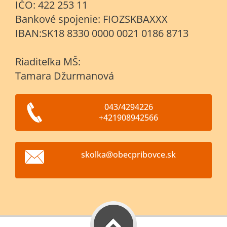
IČO: 422 253 11
Bankové spojenie: FIOZSKBAXXX
IBAN:SK18 8330 0000 0021 0186 8713
Riaditeľka MŠ:
Tamara Džurmanová
043/4294226
+421908942566
skolka@o
becpribo
vce.sk