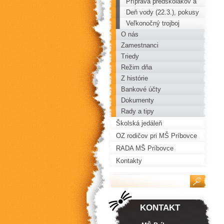
Príprava predškolákov a
zdokonaľovanie zručnosti
Deň vody (22.3.), pokusy
všetkých detí
s vodou
Veľkonočný trojboj
O nás
Zamestnanci
Triedy
Režim dňa
Z histórie
Bankové účty
Dokumenty
Rady a tipy
Školská jedáleň
OZ rodičov pri MŠ Príbovce
RADA MŠ Príbovce
Kontakty
KONTAKT