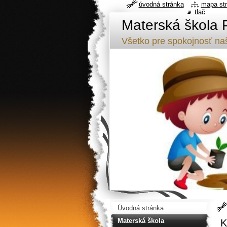
úvodná stránka
mapa st
tlač
Materská škola 
Všetko pre spokojnosť naši
Úvodná stránka
Materská škola
K