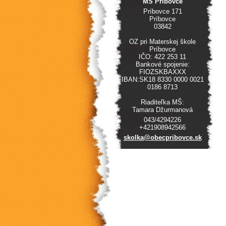
MŠ Príbovce
Príbovce 171
Príbovce
03842
OZ pri Materskej škole
Príbovce
IČO: 422 253 11
Bankové spojenie:
FIOZSKBAXXX
IBAN:SK18 8330 0000 0021
0186 8713
Riaditeľka MŠ:
Tamara Džurmanová
043/4294226
+421908942566
skolka@o
becpribo
vce.sk