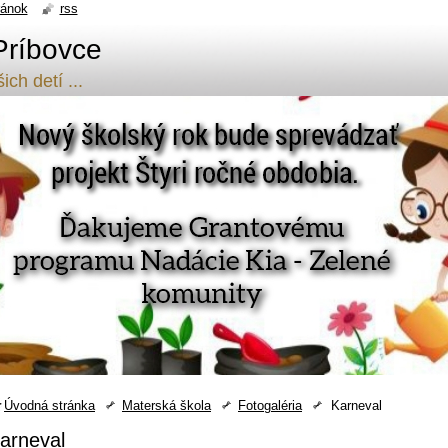
ránok
rss
Príbovce
ch detí ...
Úvodná stránka
Materská škola
Fotogaléria
Karneval
arneval