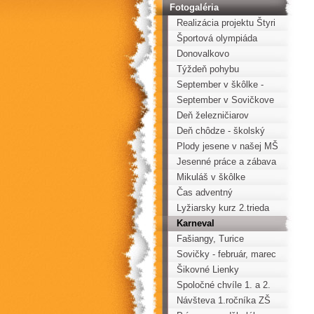
Fotogaléria
Realizácia projektu Štyri
ročné obdobia
Športová olympiáda
Donovalkovo
Týždeň pohybu
September v škôlke -
Lienky
September v Sovičkove
Deň železničiarov
Deň chôdze - školský
projekt Pohybom k
Plody jesene v našej MŠ
zdraviu
Jesenné práce a zábava
Mikuláš v škôlke
Čas adventný
Lyžiarsky kurz 2.trieda
Karneval
Fašiangy, Turice
Sovičky - február, marec
Šikovné Lienky
Spoločné chvíle 1. a 2.
triedy
Návšteva 1.ročníka ZŠ