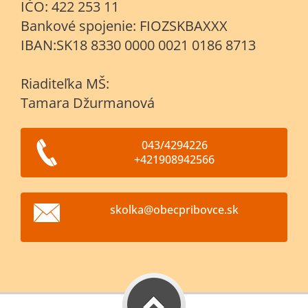
IČO: 422 253 11
Bankové spojenie: FIOZSKBAXXX
IBAN:SK18 8330 0000 0021 0186 8713
Riaditeľka MŠ:
Tamara Džurmanová
043/4294226
+421908942566
skolka@o
becpribo
vce.sk