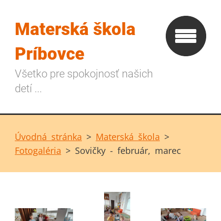
Materská škola
Príbovce
Všetko pre spokojnosť našich
detí ...
Úvodná stránka
>
Materská škola
>
Fotogaléria
>
Sovičky - február, marec