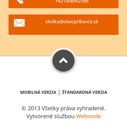
+421908942566
skolka@o
becpribo
vce.sk
|
MOBILNÁ VERZIA
ŠTANDARDNÁ VERZIA
© 2013 Všetky práva vyhradené.
Vytvorené službou
Webnode