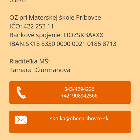
OZ pri Materskej škole Príbovce
IČO: 422 253 11
Bankové spojenie: FIOZSKBAXXX
IBAN:SK18 8330 0000 0021 0186 8713
Riaditeľka MŠ:
Tamara Džurmanová
043/4294226
+421908942566
skolka@o
becpribo
vce.sk