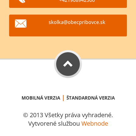
+421908942566
skolka@o
becpribo
vce.sk
|
MOBILNÁ VERZIA
ŠTANDARDNÁ VERZIA
© 2013 Všetky práva vyhradené.
Vytvorené službou
Webnode