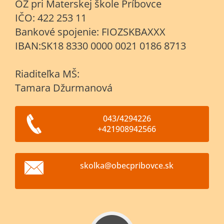
OZ pri Materskej škole Príbovce
IČO: 422 253 11
Bankové spojenie: FIOZSKBAXXX
IBAN:SK18 8330 0000 0021 0186 8713
Riaditeľka MŠ:
Tamara Džurmanová
043/4294226
+421908942566
skolka@o
becpribo
vce.sk