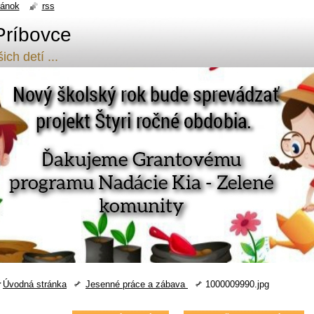
ránok
rss
Príbovce
ch detí ...
Úvodná stránka
Jesenné práce a zábava
1000009990.jpg