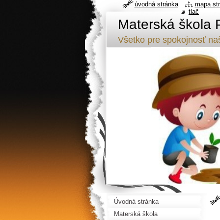
úvodná stránka
mapa st
tlač
Materská škola 
Všetko pre spokojnosť naši
Úvodná stránka
Materská škola