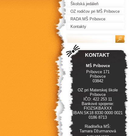
Školská jedáleň
OZ rodičov pri MŠ Príbovce
RADA MŠ Príbovce
Kontakty
KONTAKT
MŠ Príbovce
Príbovce 171
Príbovce
03842
OZ pri Materskej škole
Príbovce
IČO: 422 253 11
Bankové spojenie:
FIOZSKBAXXX
IBAN:SK18 8330 0000 0021
0186 8713
Riaditeľka MŠ:
Tamara Džurmanová